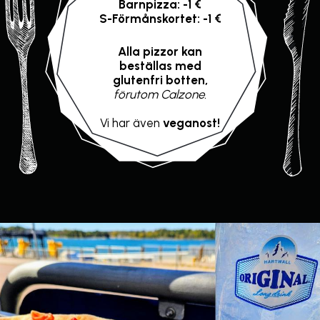
Barnpizza: -1 €
S-Förmånskortet: -1 €
Alla pizzor kan
beställas med
glutenfri botten,
förutom Calzone.
Vi har även
veganost!