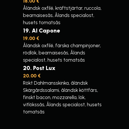
18.00 €
Åländsk oxfilé, kräftstjärtar, ruccola,
bearnaisesås, Ålands specialost,
husets tomatsås
19
Al Capone
19.00 €
Åländsk oxfilé, färska champinjoner,
rödlök, bearnaisesås, Ålands
specialost, husets tomatsås
20
Post Lux
20.00 €
Rökt Dahlmansskinka, åländsk
Skärgårdssalami, åländsk köttfärs,
finskt bacon, mozzarella, lök,
vitlökssås, Ålands specialost, husets
tomatsås