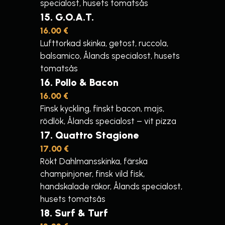
specialost, husets tomatsås
15
G.O.A.T.
16.00 €
Lufttorkad skinka, getost, ruccola,
balsamico, Ålands specialost, husets
tomatsås
16
Pollo & Bacon
16.00 €
Finsk kyckling, finskt bacon, majs,
rödlök, Ålands specialost – vit pizza
17
Quattro Stagione
17.00 €
Rökt Dahlmansskinka, färska
champinjoner, finsk vild fisk,
handskalade räkor, Ålands specialost,
husets tomatsås
18
Surf & Turf