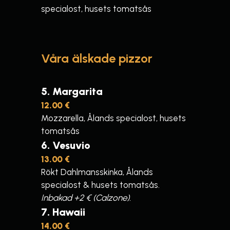
specialost, husets tomatsås
Våra älskade pizzor
5
Margarita
12.00 €
Mozzarella, Ålands specialost, husets
tomatsås
6
Vesuvio
13.00 €
Rökt Dahlmansskinka, Ålands
specialost & husets tomatsås.
Inbakad +2 € (Calzone).
7
Hawaii
14.00 €