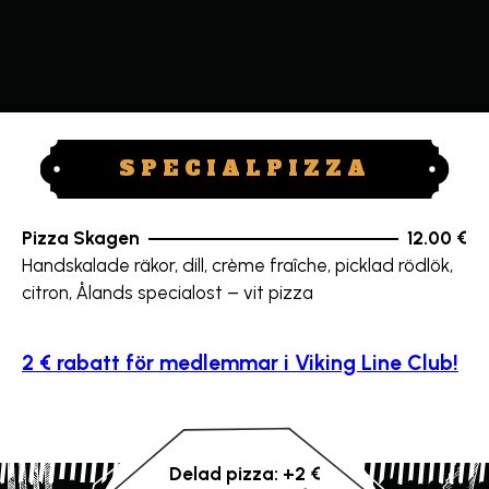
SPECIALPIZZA
Pizza Skagen
12.00 €
Handskalade räkor, dill, crème fraîche, picklad rödlök,
citron, Ålands specialost – vit pizza
2 € rabatt för medlemmar i Viking Line Club!
Delad pizza: +2 €