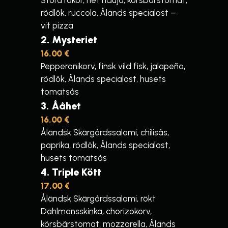
Stora räkor, het nduja, körsbärstomat,
rödlök, ruccola, Ålands specialost –
vit pizza
2
Mysteriet
16.00 €
Pepperonikorv, finsk vild fisk, jalapeño,
rödlök, Ålands specialost, husets
tomatsås
3
Ååhet
16.00 €
Åländsk Skärgårdssalami, chilisås,
paprika, rödlök, Ålands specialost,
husets tomatsås
4
Triple Kött
17.00 €
Åländsk Skärgårdssalami, rökt
Dahlmansskinka, chorizokorv,
körsbärstomat, mozzarella, Ålands