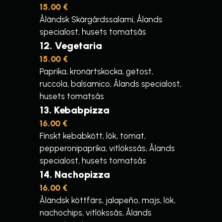
15.00 €
Åländsk Skärgårdssalami, Ålands
specialost, husets tomatsås
12
Vegetaria
15.00 €
Paprika, kronärtskocka, getost,
ruccola, balsamico, Ålands specialost,
husets tomatsås
13
Kebabpizza
16.00 €
Finskt kebabkött, lök, tomat,
pepperonipaprika, vitlökssås, Ålands
specialost, husets tomatsås
14
Nachopizza
16.00 €
Åländsk köttfärs, jalapeño, majs, lök,
nachochips, vitlökssås, Ålands