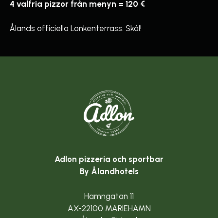
4 valfria pizzor från menyn = 120 €
Ålands officiella Lonkenterrass. Skål!
Adlon pizzeria och sportbar
By Ålandhotels
Hamngatan 11
AX-22100 MARIEHAMN